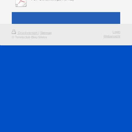
Login
Druckversion
|
Sitemap
Webansicht
© Tennisclub Blau Weiss